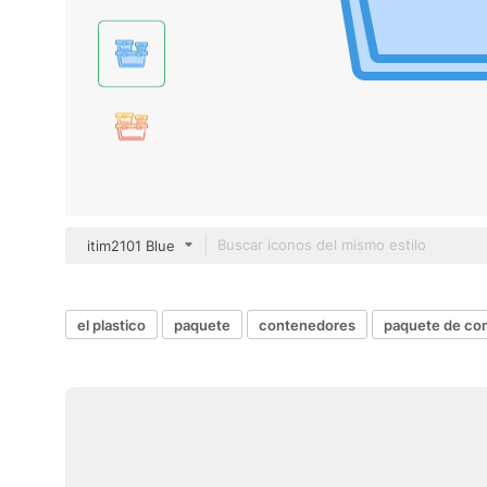
itim2101 Blue
el plastico
paquete
contenedores
paquete de co