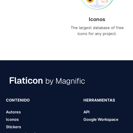
Iconos
The largest database of free
icons for any project.
CONTENIDO
HERRAMIENTAS
Autores
API
Iconos
Google Workspace
Stickers