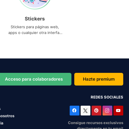
Stickers
Stickers para páginas web,
apps o cualquier otra interfaz
que necesites
Acceso para colaboradores
Hazte premium
REDES SOCIALES
s
nosotros
Consigue recursos exclusivos
ia
directamente en tu email