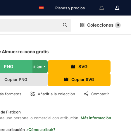
Planes y precios
Colecciones
0
 Almuerzo icono gratis
PNG
SVG
512px
Copiar PNG
Copiar SVG
ás formatos
Añadir a la colección
Compartir
 de Flaticon
ara uso personal o comercial con atribución.
Más información
ere atribución
¿Cómo atribuir?