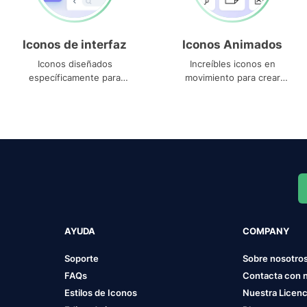
Iconos de interfaz
Iconos Animados
Iconos diseñados
Increíbles iconos en
específicamente para
movimiento para crear
interfaces
proyectos dinámicos
AYUDA
COMPANY
Soporte
Sobre nosotro
FAQs
Contacta con 
Estilos de Iconos
Nuestra Licenc