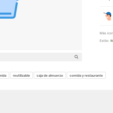
Más ico
Estilo:
I
mida
reutilizable
caja de almuerzo
comida y restaurante