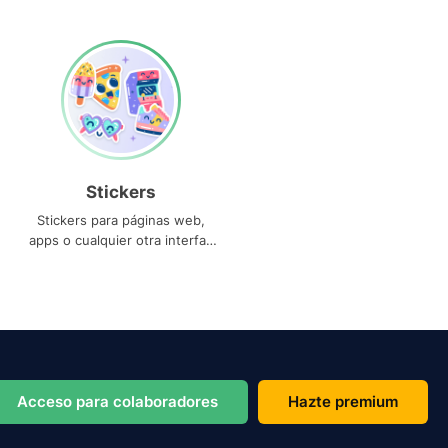
Stickers
Stickers para páginas web,
apps o cualquier otra interfaz
que necesites
Acceso para colaboradores
Hazte premium