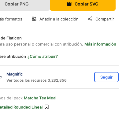
Copiar PNG
Copiar SVG
ás formatos
Añadir a la colección
Compartir
 de Flaticon
ara uso personal o comercial con atribución.
Más información
ere atribución
¿Cómo atribuir?
Magnific
Seguir
Ver todos los recursos 3,282,856
nos del pack
Matcha Tea Meal
etailed Rounded Lineal