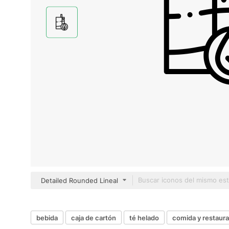
Detailed Rounded Lineal
bebida
caja de cartón
té helado
comida y restaur