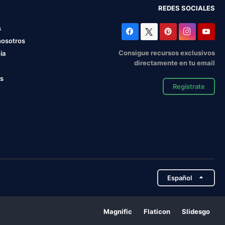
REDES SOCIALES
s
nosotros
Consigue recursos exclusivos
ia
directamente en tu email
os
Regístrate
Español
Magnific
Flaticon
Slidesgo