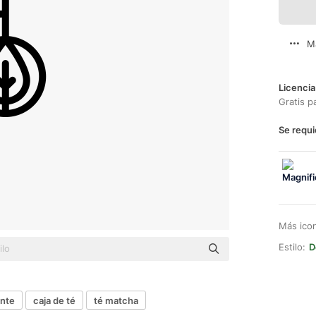
M
Licencia
Gratis p
Se requi
Más ico
Estilo:
D
ante
caja de té
té matcha