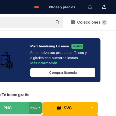
Planes y precios
Colecciones
0
Merchandising License
NUEVO
Personaliza tus productos físicos y
digitales con nuestros iconos
Más información
Comprar licencia
 Té icono gratis
PNG
SVG
512px