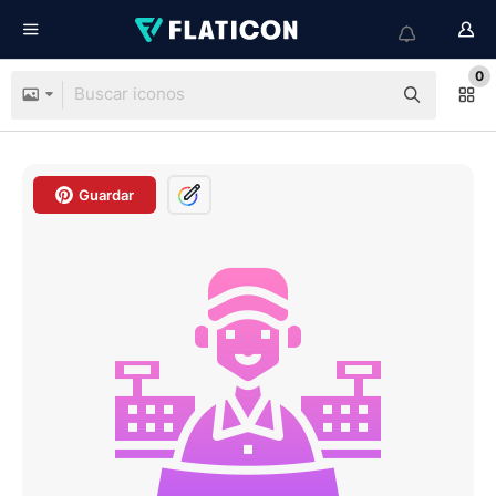
0
Guardar