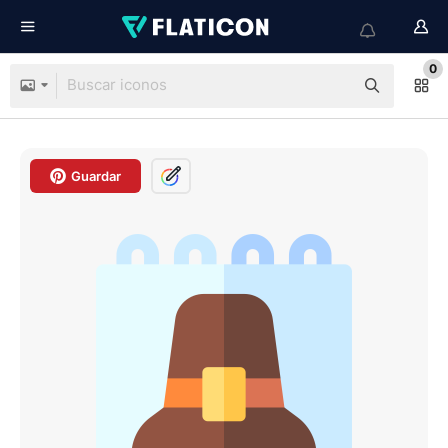
0
Guardar