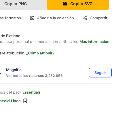
Copiar PNG
Copiar SVG
ás formatos
Añadir a la colección
Compartir
 de Flaticon
ara uso personal o comercial con atribución.
Más información
ere atribución
¿Cómo atribuir?
Magnific
Seguir
Ver todos los recursos 3,282,856
nos del pack
Essentials
pecial Lineal