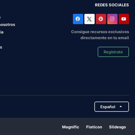
REDES SOCIALES
s
nosotros
Consigue recursos exclusivos
ia
directamente en tu email
os
Regístrate
Español
Magnific
Flaticon
Slidesgo