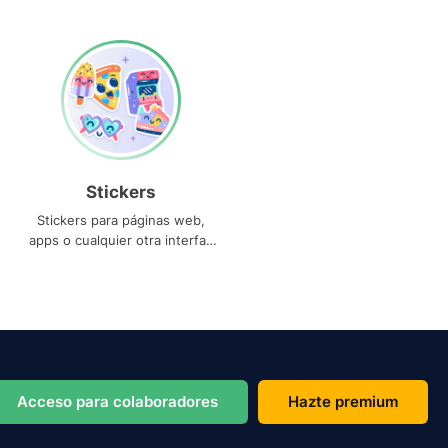
Stickers
Stickers para páginas web,
apps o cualquier otra interfaz
que necesites
Acceso para colaboradores
Hazte premium