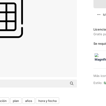
M
Licencia
Gratis p
Se requi
Más ico
Estilo:
S
ación
plan
años
hora y fecha