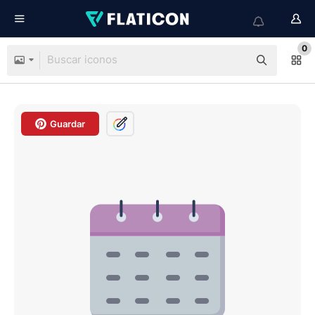
0
Guardar