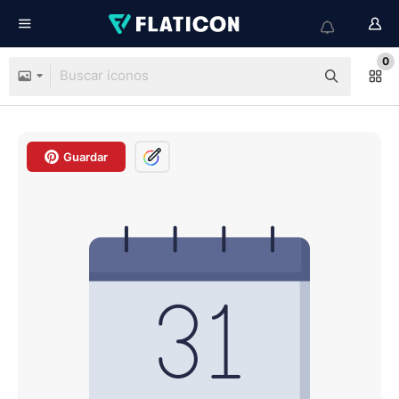
0
Guardar