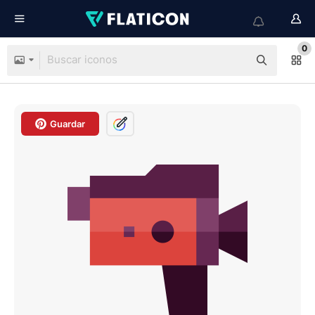
0
Guardar