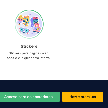
Stickers
Stickers para páginas web,
apps o cualquier otra interfaz
que necesites
Acceso para colaboradores
Hazte premium