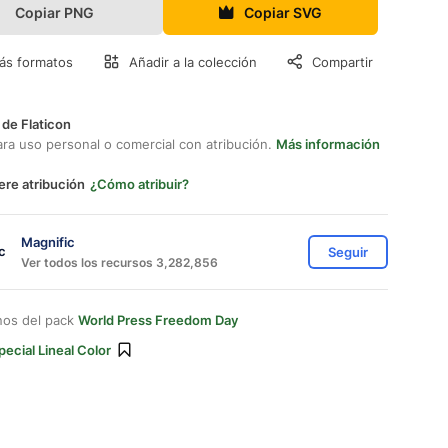
Copiar PNG
Copiar SVG
ás formatos
Añadir a la colección
Compartir
 de Flaticon
ara uso personal o comercial con atribución.
Más información
ere atribución
¿Cómo atribuir?
Magnific
Seguir
Ver todos los recursos 3,282,856
nos del pack
World Press Freedom Day
pecial Lineal Color