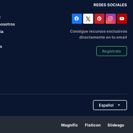
REDES SOCIALES
s
nosotros
Consigue recursos exclusivos
ia
directamente en tu email
os
Regístrate
Español
Magnific
Flaticon
Slidesgo