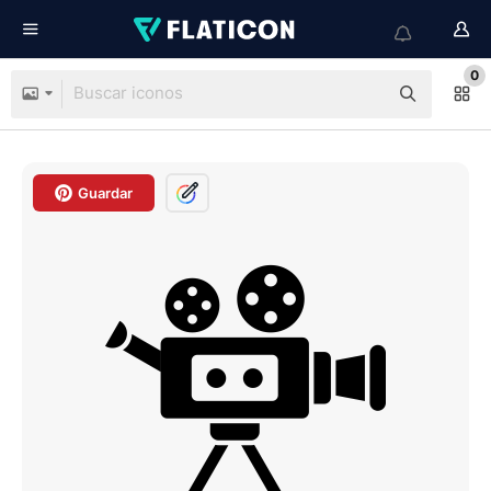
0
Guardar