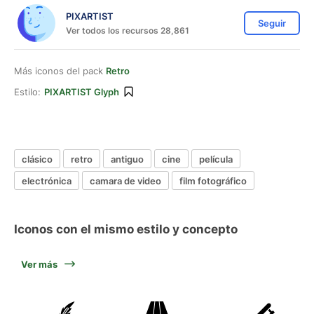
PIXARTIST
Seguir
Ver todos los recursos 28,861
Más iconos del pack
Retro
Estilo:
PIXARTIST Glyph
clásico
retro
antiguo
cine
película
electrónica
camara de video
film fotográfico
Iconos con el mismo estilo y concepto
Ver más