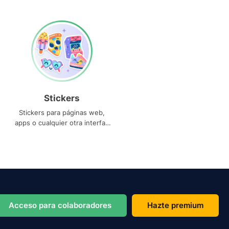
Stickers
Stickers para páginas web,
apps o cualquier otra interfaz
que necesites
Acceso para colaboradores
Hazte premium