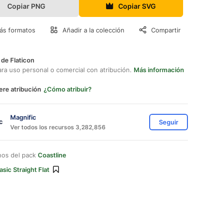
Copiar PNG
Copiar SVG
ás formatos
Añadir a la colección
Compartir
 de Flaticon
ara uso personal o comercial con atribución.
Más información
ere atribución
¿Cómo atribuir?
Magnific
Seguir
Ver todos los recursos 3,282,856
nos del pack
Coastline
asic Straight Flat