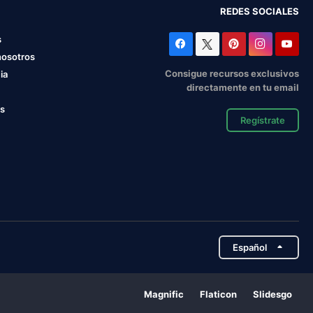
REDES SOCIALES
s
nosotros
Consigue recursos exclusivos
ia
directamente en tu email
os
Regístrate
Español
Magnific
Flaticon
Slidesgo