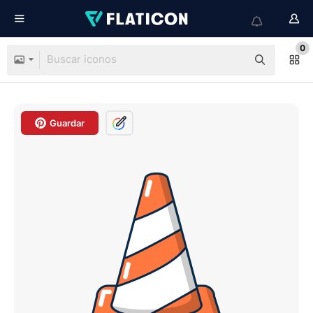
0
Guardar