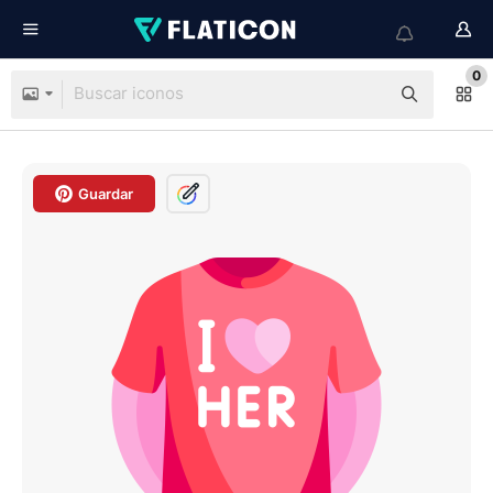
0
Guardar