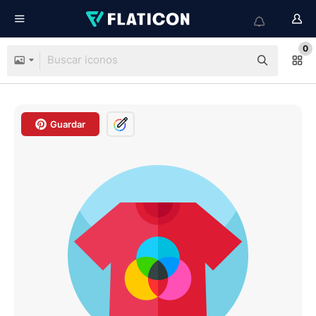
0
Guardar