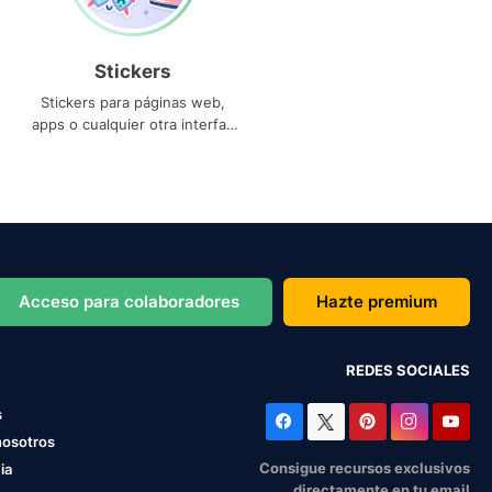
Stickers
Stickers para páginas web,
apps o cualquier otra interfaz
que necesites
Acceso para colaboradores
Hazte premium
REDES SOCIALES
s
nosotros
Consigue recursos exclusivos
ia
directamente en tu email