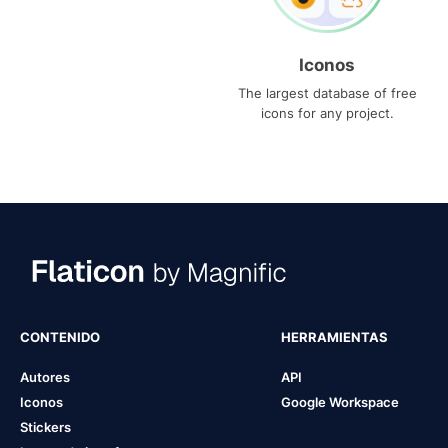
Iconos
The largest database of free
icons for any project.
CONTENIDO
HERRAMIENTAS
Autores
API
Iconos
Google Workspace
Stickers