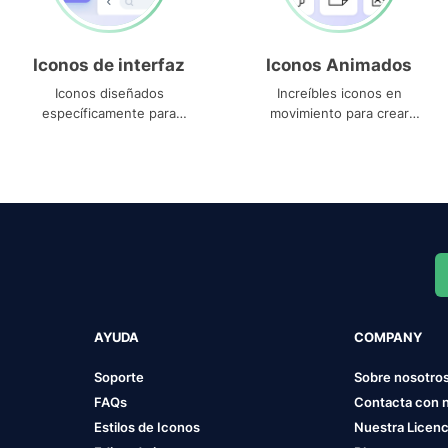
Iconos de interfaz
Iconos Animados
Iconos diseñados
Increíbles iconos en
específicamente para
movimiento para crear
interfaces
proyectos dinámicos
AYUDA
COMPANY
Soporte
Sobre nosotro
FAQs
Contacta con 
Estilos de Iconos
Nuestra Licenc