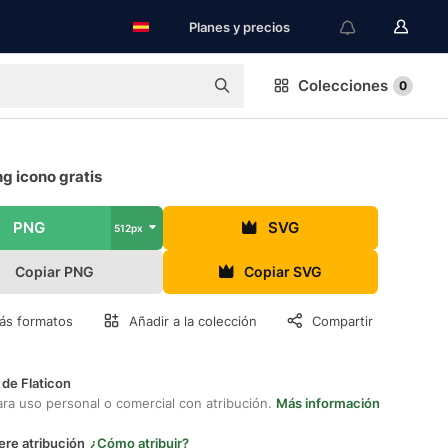
Planes y precios
Colecciones
0
g icono gratis
PNG
SVG
512px
Copiar PNG
Copiar SVG
ás formatos
Añadir a la colección
Compartir
 de Flaticon
ara uso personal o comercial con atribución.
Más información
ere atribución
¿Cómo atribuir?