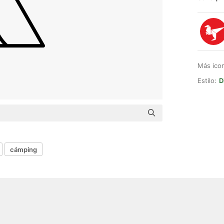
Más ico
Estilo:
D
cámping