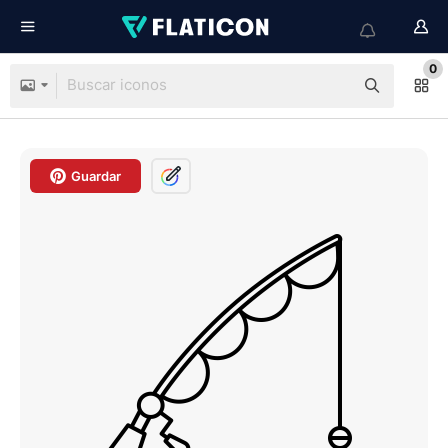
0
Guardar