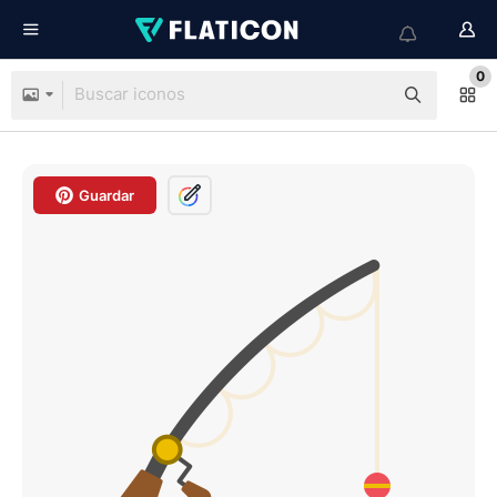
0
Guardar