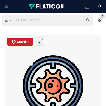
0
Guardar