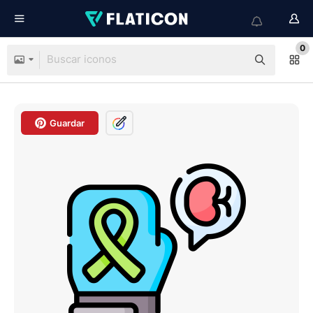
0
Guardar