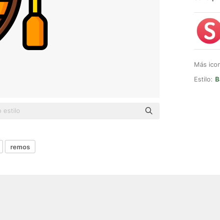
Más ico
Estilo:
B
remos