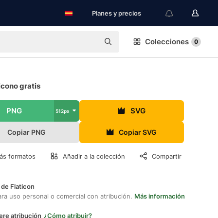
Planes y precios
Colecciones
0
cono gratis
PNG
SVG
512px
Copiar PNG
Copiar SVG
ás formatos
Añadir a la colección
Compartir
 de Flaticon
ara uso personal o comercial con atribución.
Más información
ere atribución
¿Cómo atribuir?