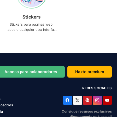
Stickers
Stickers para páginas web,
apps o cualquier otra interfaz
que necesites
Acceso para colaboradores
Hazte premium
REDES SOCIALES
s
nosotros
Consigue recursos exclusivos
ia
directamente en tu email