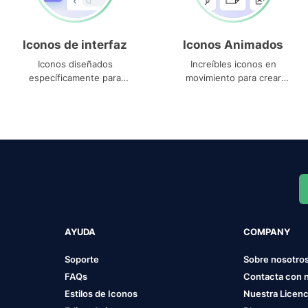
Iconos de interfaz
Iconos Animados
Iconos diseñados
Increíbles iconos en
específicamente para
movimiento para crear
interfaces
proyectos dinámicos
AYUDA
COMPANY
Soporte
Sobre nosotro
FAQs
Contacta con 
Estilos de Iconos
Nuestra Licenc