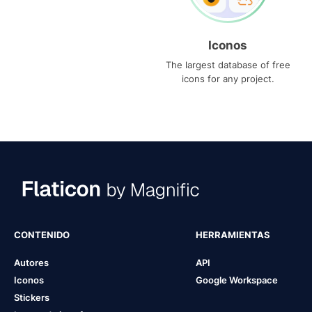
Iconos
The largest database of free
icons for any project.
CONTENIDO
HERRAMIENTAS
Autores
API
Iconos
Google Workspace
Stickers