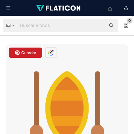
0
Guardar