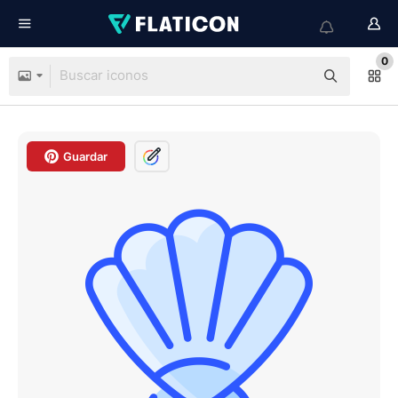
0
Guardar