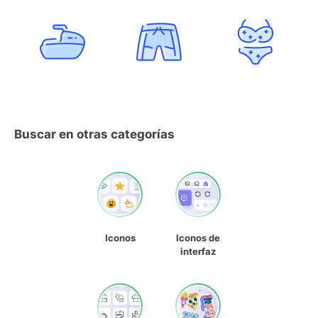
Buscar en otras categorías
Iconos
Iconos de
interfaz