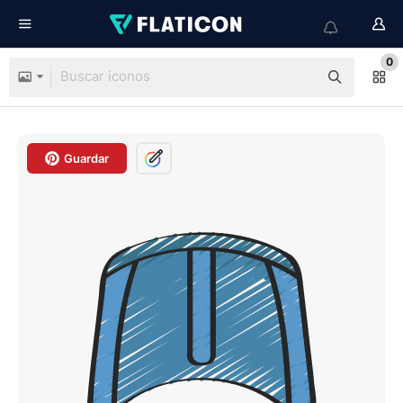
0
Guardar