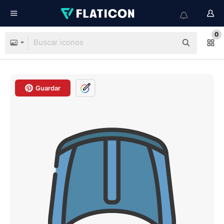
0
Guardar