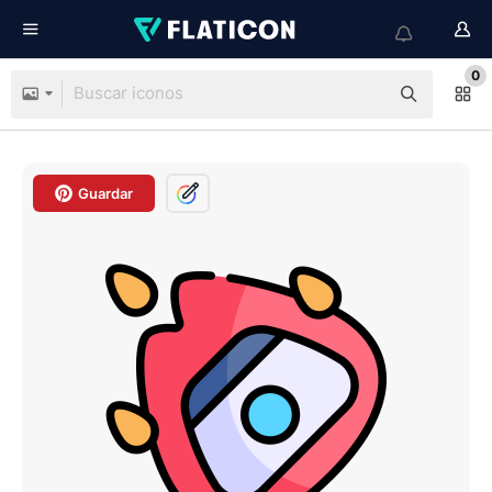
0
Guardar