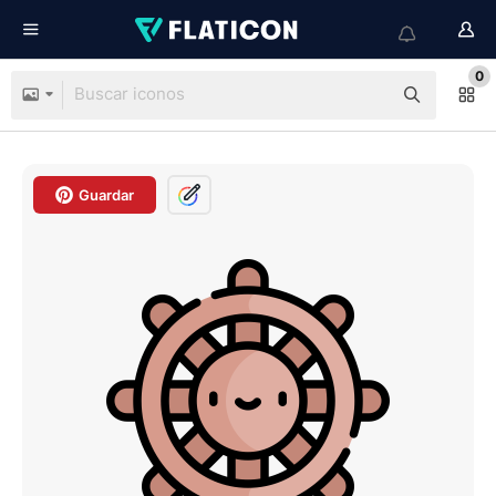
0
Guardar