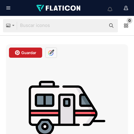
0
Guardar