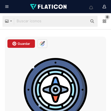
0
Guardar