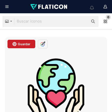
0
Guardar