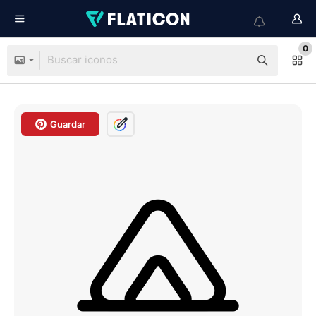
0
Guardar