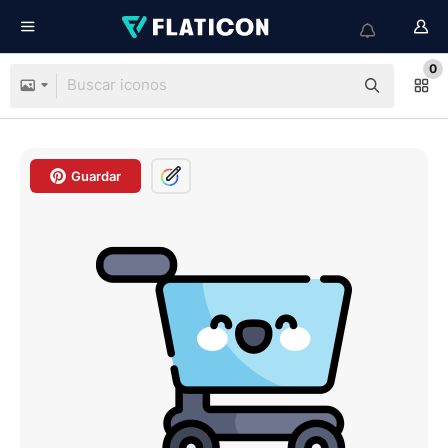
0
Guardar