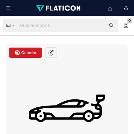
0
Guardar