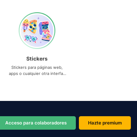
Stickers
Stickers para páginas web,
apps o cualquier otra interfaz
que necesites
Acceso para colaboradores
Hazte premium