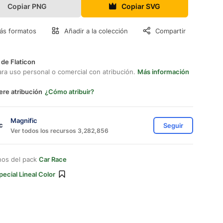
Copiar PNG
Copiar SVG
ás formatos
Añadir a la colección
Compartir
 de Flaticon
ara uso personal o comercial con atribución.
Más información
ere atribución
¿Cómo atribuir?
Magnific
Seguir
Ver todos los recursos 3,282,856
nos del pack
Car Race
pecial Lineal Color