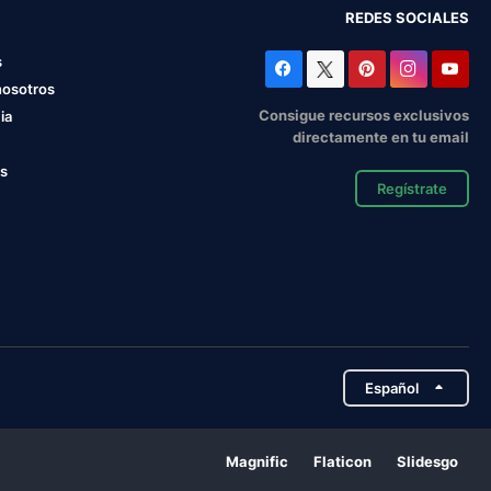
REDES SOCIALES
s
nosotros
Consigue recursos exclusivos
ia
directamente en tu email
os
Regístrate
Español
Magnific
Flaticon
Slidesgo