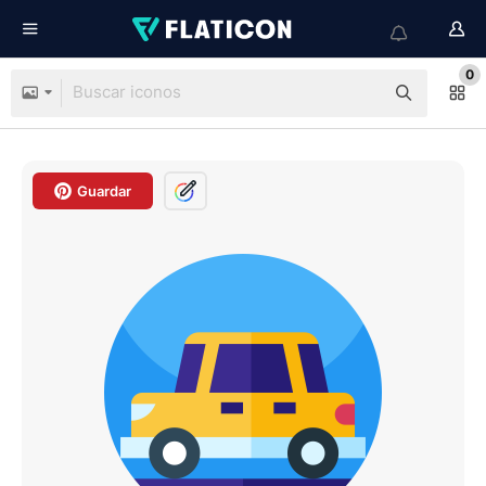
0
Guardar