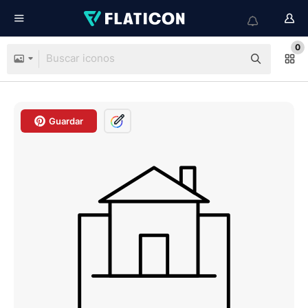
0
Guardar