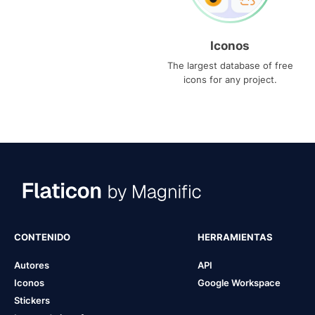
Iconos
The largest database of free
icons for any project.
CONTENIDO
HERRAMIENTAS
Autores
API
Iconos
Google Workspace
Stickers