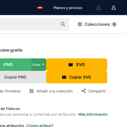
Planes y precios
Colecciones
0
cono gratis
PNG
SVG
512px
Copiar PNG
Copiar SVG
ás formatos
Añadir a la colección
Compartir
 de Flaticon
ara uso personal o comercial con atribución.
Más información
ere atribución
¿Cómo atribuir?