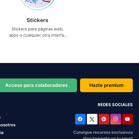
Stickers
Stickers para páginas web,
apps o cualquier otra interfaz
que necesites
Acceso para colaboradores
Hazte premium
REDES SOCIALES
s
nosotros
Consigue recursos exclusivos
ia
directamente en tu email