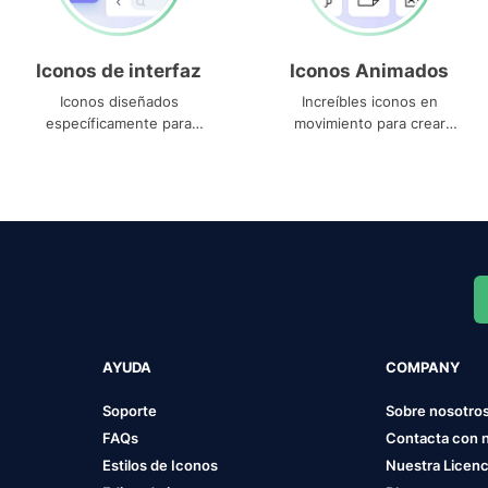
Iconos de interfaz
Iconos Animados
Iconos diseñados
Increíbles iconos en
específicamente para
movimiento para crear
interfaces
proyectos dinámicos
AYUDA
COMPANY
Soporte
Sobre nosotro
FAQs
Contacta con 
Estilos de Iconos
Nuestra Licenc