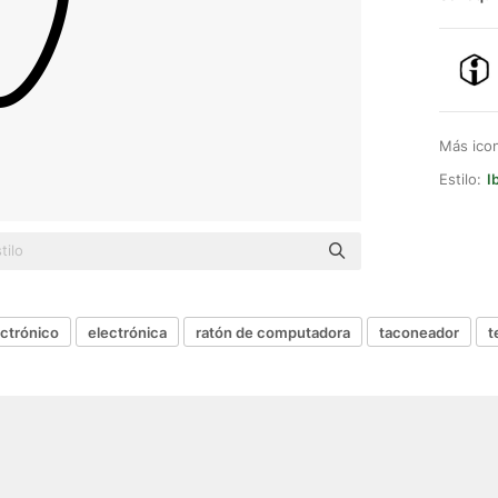
Más ico
Estilo:
I
ectrónico
electrónica
ratón de computadora
taconeador
t