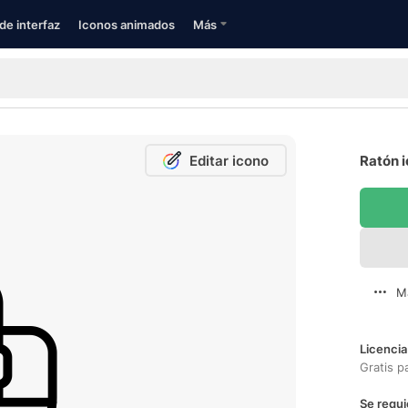
de interfaz
Iconos animados
Más
Editar icono
Ratón i
M
Licencia
Gratis p
Se requi