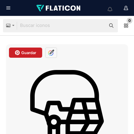
0
Guardar