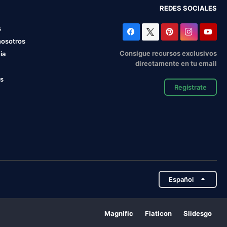
REDES SOCIALES
s
nosotros
Consigue recursos exclusivos
ia
directamente en tu email
os
Regístrate
Español
Magnific
Flaticon
Slidesgo