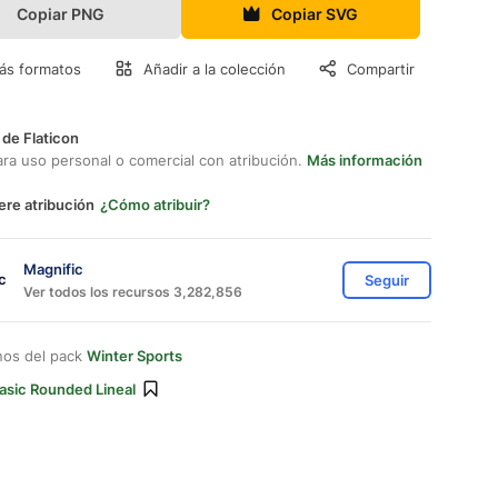
Copiar PNG
Copiar SVG
ás formatos
Añadir a la colección
Compartir
 de Flaticon
ara uso personal o comercial con atribución.
Más información
ere atribución
¿Cómo atribuir?
Magnific
Seguir
Ver todos los recursos 3,282,856
nos del pack
Winter Sports
asic Rounded Lineal