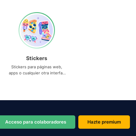
Stickers
Stickers para páginas web,
apps o cualquier otra interfaz
que necesites
Acceso para colaboradores
Hazte premium