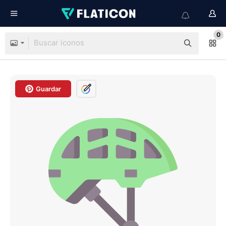
0
Guardar