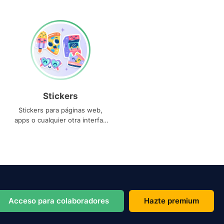
Stickers
Stickers para páginas web,
apps o cualquier otra interfaz
que necesites
Acceso para colaboradores
Hazte premium