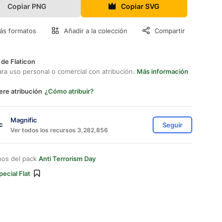
Copiar PNG
Copiar SVG
ás formatos
Añadir a la colección
Compartir
 de Flaticon
ara uso personal o comercial con atribución.
Más información
ere atribución
¿Cómo atribuir?
Magnific
Seguir
Ver todos los recursos 3,282,856
nos del pack
Anti Terrorism Day
pecial Flat