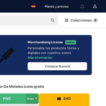
Planes y precios
Colecciones
0
Merchandising License
NUEVO
Personaliza tus productos físicos y
digitales con nuestros iconos
Más información
Comprar licencia
r De Metales icono gratis
PNG
SVG
512px