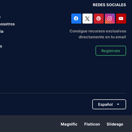
REDES SOCIALES
s
nosotros
Consigue recursos exclusivos
ia
directamente en tu email
os
Regístrate
Español
Magnific
Flaticon
Slidesgo