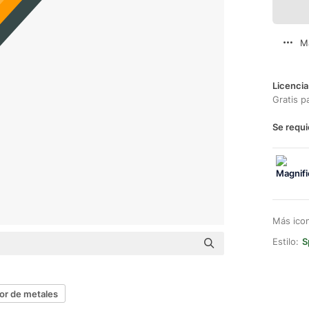
M
Licencia
Gratis p
Se requi
Más ico
Estilo:
S
or de metales