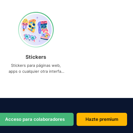
Stickers
Stickers para páginas web,
apps o cualquier otra interfaz
que necesites
Acceso para colaboradores
Hazte premium