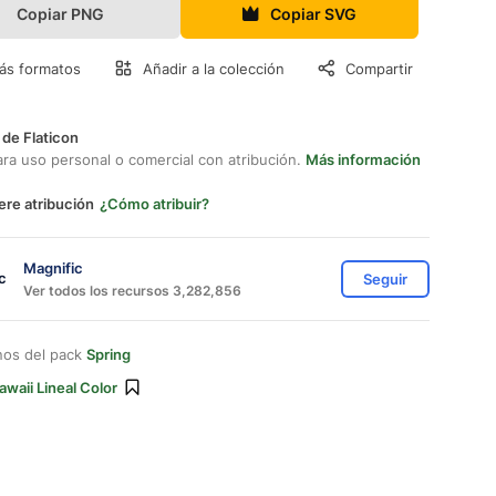
Copiar PNG
Copiar SVG
ás formatos
Añadir a la colección
Compartir
 de Flaticon
ara uso personal o comercial con atribución.
Más información
ere atribución
¿Cómo atribuir?
Magnific
Seguir
Ver todos los recursos 3,282,856
nos del pack
Spring
awaii Lineal Color