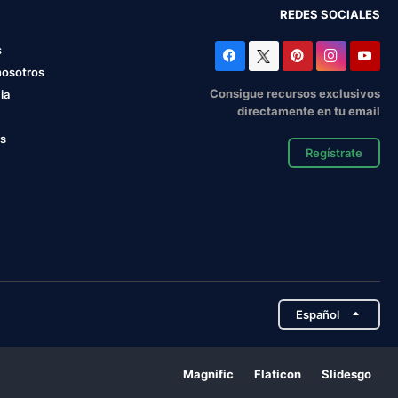
REDES SOCIALES
s
nosotros
Consigue recursos exclusivos
ia
directamente en tu email
os
Regístrate
Español
Magnific
Flaticon
Slidesgo