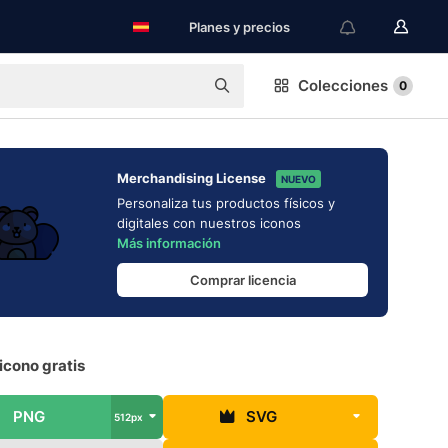
Planes y precios
Colecciones
0
Merchandising License
NUEVO
Personaliza tus productos físicos y
digitales con nuestros iconos
Más información
Comprar licencia
icono gratis
PNG
SVG
512px