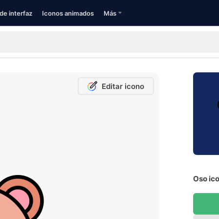
de interfaz
Iconos animados
Más
Editar icono
Oso ico