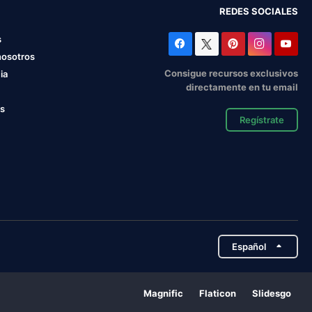
REDES SOCIALES
s
nosotros
Consigue recursos exclusivos
ia
directamente en tu email
os
Regístrate
Español
Magnific
Flaticon
Slidesgo