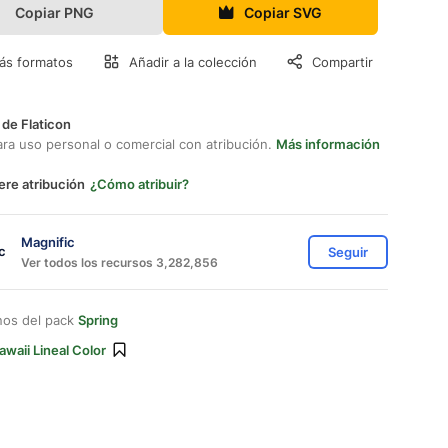
Copiar PNG
Copiar SVG
ás formatos
Añadir a la colección
Compartir
 de Flaticon
ara uso personal o comercial con atribución.
Más información
ere atribución
¿Cómo atribuir?
Magnific
Seguir
Ver todos los recursos 3,282,856
nos del pack
Spring
awaii Lineal Color