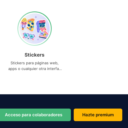
Stickers
Stickers para páginas web,
apps o cualquier otra interfaz
que necesites
Acceso para colaboradores
Hazte premium