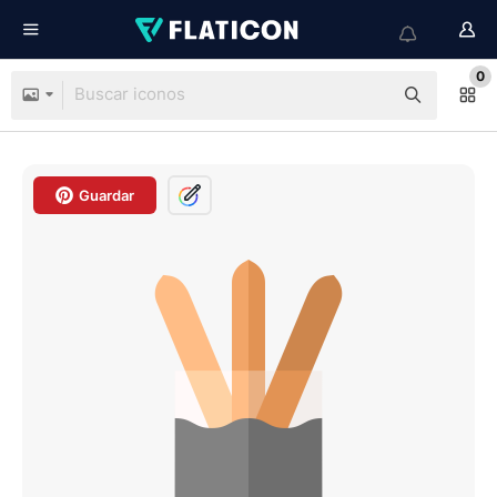
0
Guardar