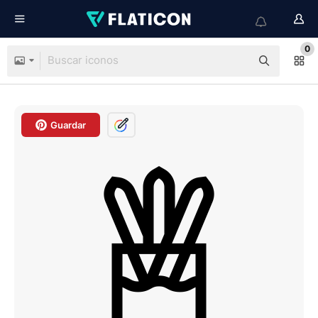
0
Guardar