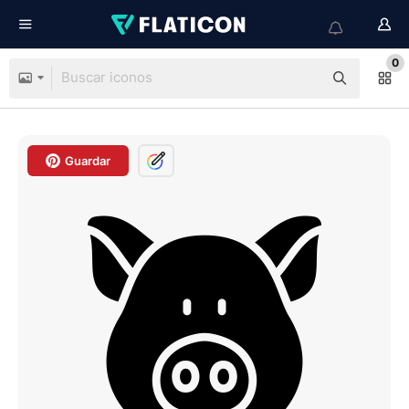
0
Guardar