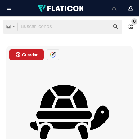
0
Guardar