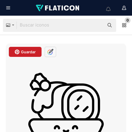
0
Guardar