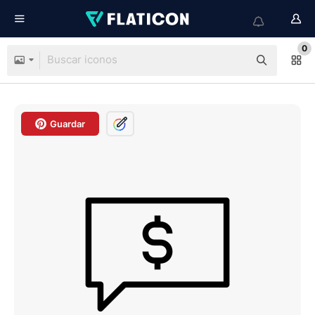
0
Guardar