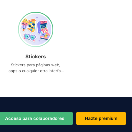
Stickers
Stickers para páginas web,
apps o cualquier otra interfaz
que necesites
Acceso para colaboradores
Hazte premium