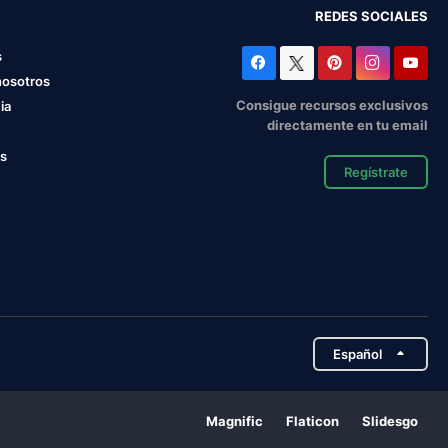
REDES SOCIALES
s
nosotros
Consigue recursos exclusivos
ia
directamente en tu email
os
Regístrate
Español
Magnific
Flaticon
Slidesgo