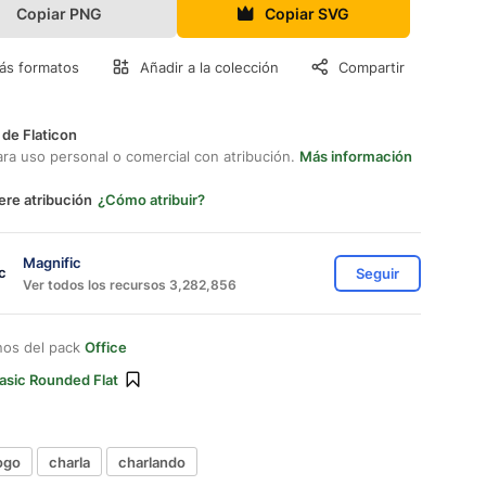
Copiar PNG
Copiar SVG
ás formatos
Añadir a la colección
Compartir
 de Flaticon
ara uso personal o comercial con atribución.
Más información
ere atribución
¿Cómo atribuir?
Magnific
Seguir
Ver todos los recursos 3,282,856
nos del pack
Office
asic Rounded Flat
ogo
charla
charlando