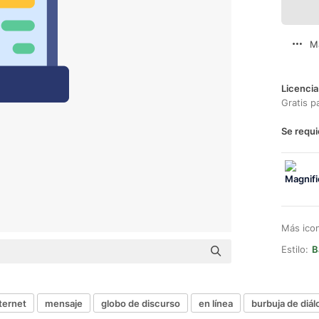
M
Licencia
Gratis p
Se requi
Más ico
Estilo:
B
ternet
mensaje
globo de discurso
en línea
burbuja de diál