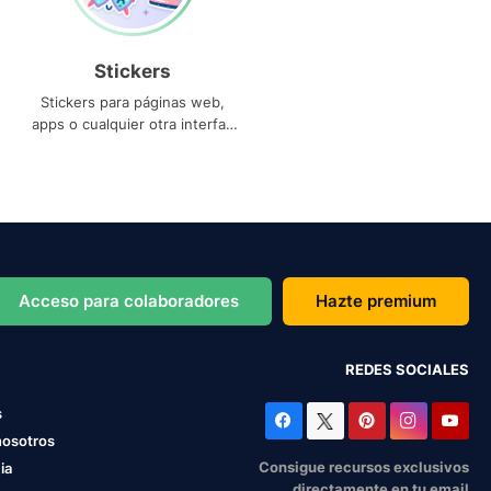
Stickers
Stickers para páginas web,
apps o cualquier otra interfaz
que necesites
Acceso para colaboradores
Hazte premium
REDES SOCIALES
s
nosotros
Consigue recursos exclusivos
ia
directamente en tu email