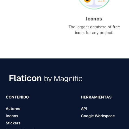
Iconos
The largest database of free
icons for any project.
CONTENIDO
HERRAMIENTAS
Autores
API
Iconos
Google Workspace
Stickers