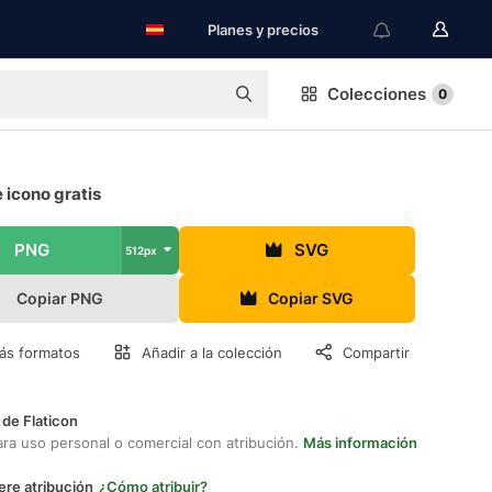
Planes y precios
Colecciones
0
 icono gratis
PNG
SVG
512px
Copiar PNG
Copiar SVG
ás formatos
Añadir a la colección
Compartir
 de Flaticon
ara uso personal o comercial con atribución.
Más información
ere atribución
¿Cómo atribuir?