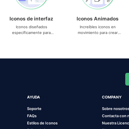
Iconos de interfaz
Iconos Animados
Iconos diseñados
Increíbles iconos en
específicamente para
movimiento para crear
interfaces
proyectos dinámicos
AYUDA
COMPANY
Soporte
Sobre nosotro
FAQs
Contacta con 
Estilos de Iconos
Nuestra Licenc