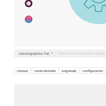
manshagraphics Flat
cheque
rueda dentada
engranaje
configuración